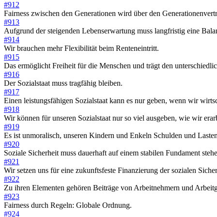
#912
Fairness zwischen den Generationen wird über den Generationenvertra
#913
Aufgrund der steigenden Lebenserwartung muss langfristig eine Balanc
#914
Wir brauchen mehr Flexibilität beim Renteneintritt.
#915
Das ermöglicht Freiheit für die Menschen und trägt den unterschied
#916
Der Sozialstaat muss tragfähig bleiben.
#917
Einen leistungsfähigen Sozialstaat kann es nur geben, wenn wir wirtsch
#918
Wir können für unseren Sozialstaat nur so viel ausgeben, wie wir erar
#919
Es ist unmoralisch, unseren Kindern und Enkeln Schulden und Lasten
#920
Soziale Sicherheit muss dauerhaft auf einem stabilen Fundament steh
#921
Wir setzen uns für eine zukunftsfeste Finanzierung der sozialen Siche
#922
Zu ihren Elementen gehören Beiträge von Arbeitnehmern und Arbeitge
#923
Fairness durch Regeln: Globale Ordnung.
#924