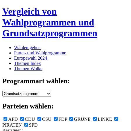
Vergleich von
Wahlprogrammen und
Grundsatzprogrammen
Wählen gehen
Partei- und Wahlprogramme
Europawahl 2024
Themen Index
Themen Wolke
Programmart wählen:
Parteien wählen:
AFD
CDU
CSU
FDP
GRÜNE
LINKE
PIRATEN
SPD
Bestätigen: