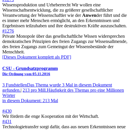
Wissensproduktion und Urheberrecht Wir wollen eine
Wissenschaftsentwicklung, die zu größerer gesellschaftlicher
Verantwortung der Wissenschaftler wie der
Anwen
der führt und die
es immer mehr Menschen ermöglicht, an den Erkenntnissen und
Ergebnissen teilzuhaben und ihre destruktiven Kräfte auszuschalten.
#1276
Private Monopole über das gesellschaftliche Wissen widersprechen
demokratischen Prinzipien des freien Zugangs zur Wissensallmende,
des freien Zugangs zum Gemeingut der Wissensbestände der
Menschheit.
[Dieses Dokument komplett als PDF]
CSU
- Grundsatzprogramm
Die Ordnung vom 05.11.2016
3 Fundstellen
Das Thema wurde 3 Mal in diesem Dokument
gefunden.
|
213 pro Mill.
Häufigkeit des Themas pro eine Millionen
Wörter
in diesem Dokument: 213 Mal
#430
Wir fördern die enge Kooperation mit der Wirtschaft.
#431
Technologietransfer sorgt dafür, dass aus neuen Erkenntnissen neue