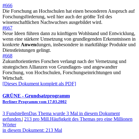
#666
Die Forschung an Hochschulen hat einen besonderen Anspruch auf
Forschungsförderung, weil hier auch der größte Teil des
wissenschaftlichen Nachwuchses ausgebildet wird.
#667
Neue Ideen führen dann zu künftigem Wohlstand und Entwicklung,
wenn eine stärkere Umsetzung von grundlegenden Erkenntnissen in
konkrete
Anwen
dungen, insbesondere in marktfähige Produkte und
Dienstleistungen gelingt.
#668
Zukunftorientiertes Forschen verlangt nach der Vernetzung und
strategischen Allianzen von Grundlagen- und angewandter
Forschung, von Hochschulen, Forschungseinrichtungen und
Wirtschaft.
[Dieses Dokument komplett als PDF]
GRÜNE
- Grundsatzprogramm
Berliner Programm vom 17.03.2002
3 Fundstellen
Das Thema wurde 3 Mal in diesem Dokument
gefunden.
|
213 pro Mill.
Häufigkeit des Themas pro eine Millionen
Wörter
in diesem Dokument: 213 Mal