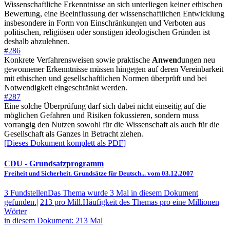
Wissenschaftliche Erkenntnisse an sich unterliegen keiner ethischen
Bewertung, eine Beeinflussung der wissenschaftlichen Entwicklung
insbesondere in Form von Einschränkungen und Verboten aus
politischen, religiösen oder sonstigen ideologischen Gründen ist
deshalb abzulehnen.
#286
Konkrete Verfahrensweisen sowie praktische
Anwen
dungen neu
gewonnener Erkenntnisse müssen hingegen auf deren Vereinbarkeit
mit ethischen und gesellschaftlichen Normen überprüft und bei
Notwendigkeit eingeschränkt werden.
#287
Eine solche Überprüfung darf sich dabei nicht einseitig auf die
möglichen Gefahren und Risiken fokussieren, sondern muss
vorrangig den Nutzen sowohl für die Wissenschaft als auch für die
Gesellschaft als Ganzes in Betracht ziehen.
[Dieses Dokument komplett als PDF]
CDU
- Grundsatzprogramm
Freiheit und Sicherheit. Grundsätze für Deutsch... vom 03.12.2007
3 Fundstellen
Das Thema wurde 3 Mal in diesem Dokument
gefunden.
|
213 pro Mill.
Häufigkeit des Themas pro eine Millionen
Wörter
in diesem Dokument: 213 Mal