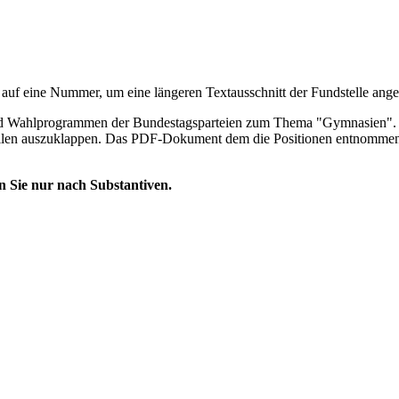
 auf eine Nummer, um eine längeren Textausschnitt der Fundstelle an
Wahl­program­men der Bundes­tags­parteien zum Thema "Gymnasien". Die
len aus­zu­klappen. Das PDF-Dokument dem die Posi­tionen entnommen 
n Sie nur nach Substantiven.