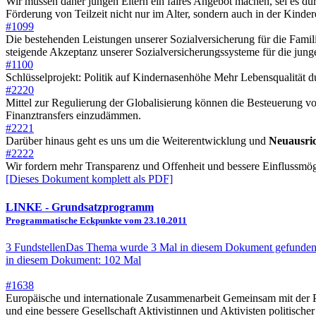
Wir müssen daher jungen Eltern ein faires Angebot machen, sei es d
Förderung von Teilzeit nicht nur im Alter, sondern auch in der Kind
#1099
Die bestehenden Leistungen unserer Sozialversicherung für die Famil
steigende Akzeptanz unserer Sozialversicherungssysteme für die jung
#1100
Schlüsselprojekt: Politik auf Kindernasenhöhe Mehr Lebensqualität du
#2220
Mittel zur Regulierung der Globalisierung können die Besteuerung vo
Finanztransfers einzudämmen.
#2221
Darüber hinaus geht es uns um die Weiterentwicklung und
Neuausri
#2222
Wir fordern mehr Transparenz und Offenheit und bessere Einflussmög
[Dieses Dokument komplett als PDF]
LINKE
- Grundsatzprogramm
Programmatische Eckpunkte vom 23.10.2011
3 Fundstellen
Das Thema wurde 3 Mal in diesem Dokument gefunden
in diesem Dokument: 102 Mal
#1638
Europäische und internationale Zusammenarbeit Gemeinsam mit der P
und eine bessere Gesellschaft Aktivistinnen und Aktivisten politisch