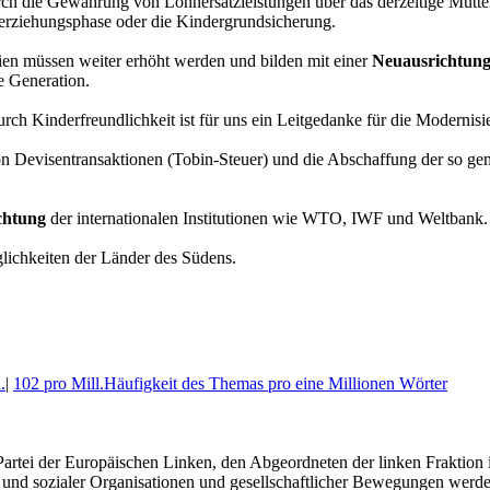
urch die Gewährung von Lohnersatzleistungen über das derzeitige Mutte
ererziehungsphase oder die Kindergrundsicherung.
ien müssen weiter erhöht werden und bilden mit einer
Neuausrichtun
e Generation.
rch Kinderfreundlichkeit ist für uns ein Leitgedanke für die Modernis
n Devisentransaktionen (Tobin-Steuer) und die Abschaffung der so gena
chtung
der internationalen Institutionen wie WTO, IWF und Weltbank.
lichkeiten der Länder des Südens.
.
|
102 pro Mill.
Häufigkeit des Themas pro eine Millionen Wörter
artei der Europäischen Linken, den Abgeordneten der linken Fraktion
er und sozialer Organisationen und gesellschaftlicher Bewegungen werde