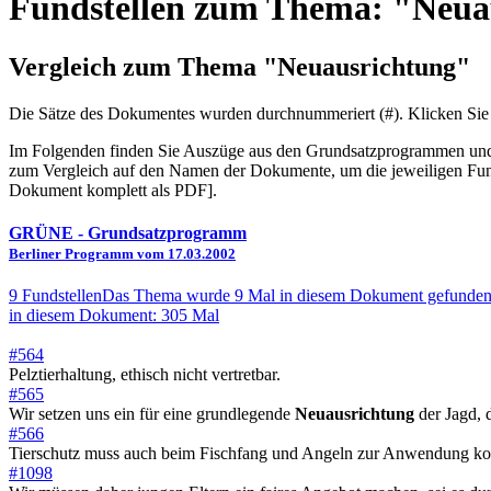
Fundstellen zum Thema: "Neua
Vergleich zum Thema "Neuausrichtung"
Die Sätze des Dokum­entes wurden durch­nummeriert (#). Klicken Sie
Im Folgenden finden Sie Auszüge aus den Grundsatz­program­men und W
zum Vergleich auf den Namen der Dokumente, um die jeweiligen Fund
Dokument komplett als PDF].
GRÜNE
- Grundsatzprogramm
Berliner Programm vom 17.03.2002
9 Fundstellen
Das Thema wurde 9 Mal in diesem Dokument gefunden
in diesem Dokument: 305 Mal
#564
Pelztierhaltung, ethisch nicht vertretbar.
#565
Wir setzen uns ein für eine grundlegende
Neuausrichtung
der Jagd, 
#566
Tierschutz muss auch beim Fischfang und Angeln zur Anwendung 
#1098