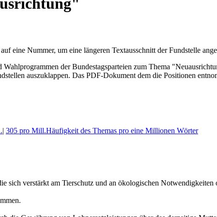
usrichtung"
 auf eine Nummer, um eine längeren Textausschnitt der Fundstelle an
ahl­program­men der Bundes­tags­parteien zum Thema "Neuausrichtung".
stellen aus­zu­klappen. Das PDF-Dokument dem die Posi­tionen entnom
.
|
305 pro Mill.
Häufigkeit des Themas pro eine Millionen Wörter
die sich verstärkt am Tierschutz und an ökologischen Notwendigkeiten or
kommen.