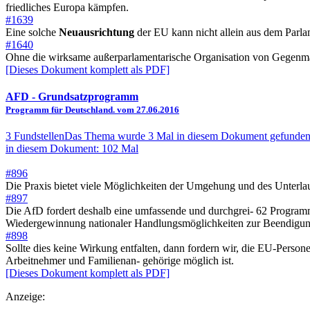
friedliches Europa kämpfen.
#1639
Eine solche
Neuausrichtung
der EU kann nicht allein aus dem Parl
#1640
Ohne die wirksame außerparlamentarische Organisation von Gegenmach
[Dieses Dokument komplett als PDF]
AFD
- Grundsatzprogramm
Programm für Deutschland. vom 27.06.2016
3 Fundstellen
Das Thema wurde 3 Mal in diesem Dokument gefunden
in diesem Dokument: 102 Mal
#896
Die Praxis bietet viele Möglichkeiten der Umgehung und des Unterla
#897
Die AfD fordert deshalb eine umfassende und durchgrei- 62 Program
Wiedergewinnung nationaler Handlungsmöglichkeiten zur Beendigung 
#898
Sollte dies keine Wirkung entfalten, dann fordern wir, die EU-Pers
Arbeitnehmer und Familienan- gehörige möglich ist.
[Dieses Dokument komplett als PDF]
Anzeige: