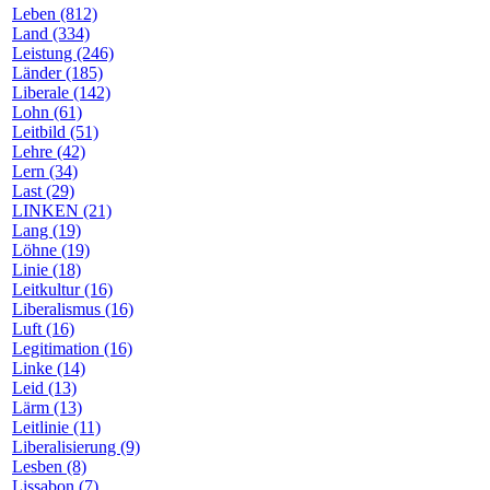
Leben (812)
Land (334)
Leistung (246)
Länder (185)
Liberale (142)
Lohn (61)
Leitbild (51)
Lehre (42)
Lern (34)
Last (29)
LINKEN (21)
Lang (19)
Löhne (19)
Linie (18)
Leitkultur (16)
Liberalismus (16)
Luft (16)
Legitimation (16)
Linke (14)
Leid (13)
Lärm (13)
Leitlinie (11)
Liberalisierung (9)
Lesben (8)
Lissabon (7)