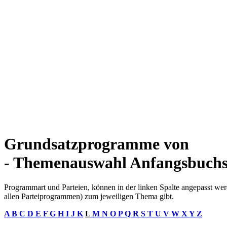
Grundsatzprogramme von
- Themenauswahl Anfangsbuchs
Programmart und Parteien, können in der linken Spalte angepasst werd
allen Parteiprogrammen) zum jeweiligen Thema gibt.
A
B
C
D
E
F
G
H
I
J
K
L
M
N
O
P
Q
R
S
T
U
V
W
X
Y
Z