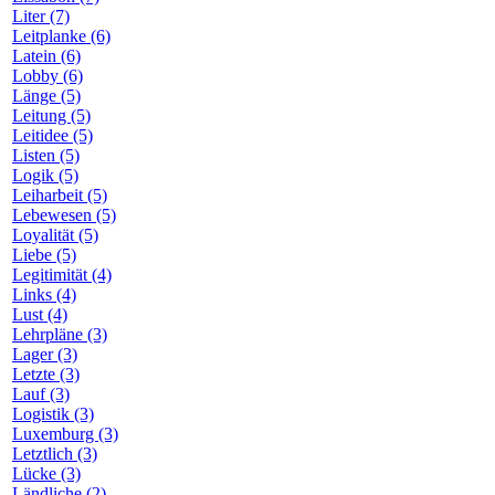
Liter (7)
Leitplanke (6)
Latein (6)
Lobby (6)
Länge (5)
Leitung (5)
Leitidee (5)
Listen (5)
Logik (5)
Leiharbeit (5)
Lebewesen (5)
Loyalität (5)
Liebe (5)
Legitimität (4)
Links (4)
Lust (4)
Lehrpläne (3)
Lager (3)
Letzte (3)
Lauf (3)
Logistik (3)
Luxemburg (3)
Letztlich (3)
Lücke (3)
Ländliche (2)