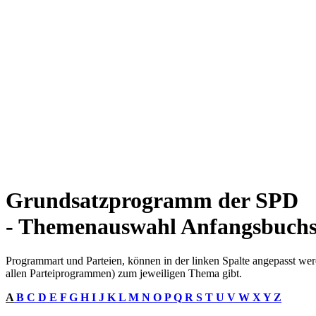
Grundsatzprogramm der SPD
- Themenauswahl Anfangsbuchs
Programmart und Parteien, können in der linken Spalte angepasst werd
allen Parteiprogrammen) zum jeweiligen Thema gibt.
A
B
C
D
E
F
G
H
I
J
K
L
M
N
O
P
Q
R
S
T
U
V
W
X
Y
Z