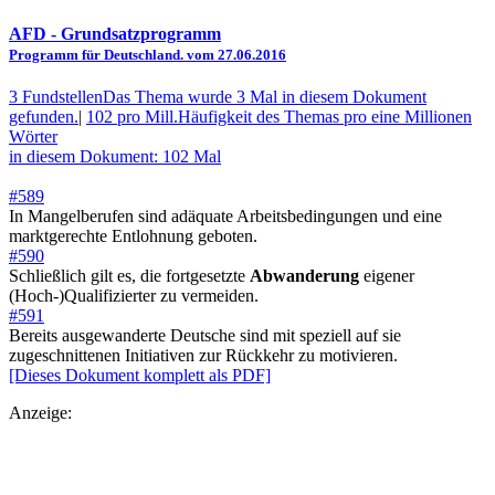
AFD
- Grundsatzprogramm
Programm für Deutschland. vom 27.06.2016
3 Fundstellen
Das Thema wurde 3 Mal in diesem Dokument
gefunden.
|
102 pro Mill.
Häufigkeit des Themas pro eine Millionen
Wörter
in diesem Dokument: 102 Mal
#589
In Mangelberufen sind adäquate Arbeitsbedingungen und eine
marktgerechte Entlohnung geboten.
#590
Schließlich gilt es, die fortgesetzte
Abwanderung
eigener
(Hoch-)Qualifizierter zu vermeiden.
#591
Bereits ausgewanderte Deutsche sind mit speziell auf sie
zugeschnittenen Initiativen zur Rückkehr zu motivieren.
[Dieses Dokument komplett als PDF]
Anzeige: