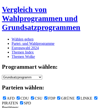
Vergleich von
Wahlprogrammen und
Grundsatzprogrammen
Wählen gehen
Partei- und Wahlprogramme
Europawahl 2024
Themen Index
Themen Wolke
Programmart wählen:
Parteien wählen:
AFD
CDU
CSU
FDP
GRÜNE
LINKE
PIRATEN
SPD
Bestätigen: