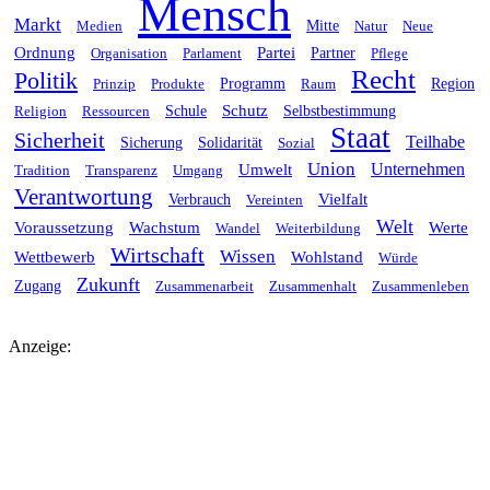
Mensch
Markt
Medien
Mitte
Natur
Neue
Ordnung
Partei
Organisation
Parlament
Partner
Pflege
Recht
Politik
Prinzip
Produkte
Programm
Raum
Region
Schutz
Religion
Ressourcen
Schule
Selbstbestimmung
Staat
Sicherheit
Teilhabe
Sicherung
Solidarität
Sozial
Union
Unternehmen
Umwelt
Tradition
Transparenz
Umgang
Verantwortung
Vielfalt
Verbrauch
Vereinten
Welt
Voraussetzung
Wachstum
Werte
Wandel
Weiterbildung
Wirtschaft
Wissen
Wettbewerb
Wohlstand
Würde
Zukunft
Zugang
Zusammenarbeit
Zusammenhalt
Zusammenleben
Anzeige: