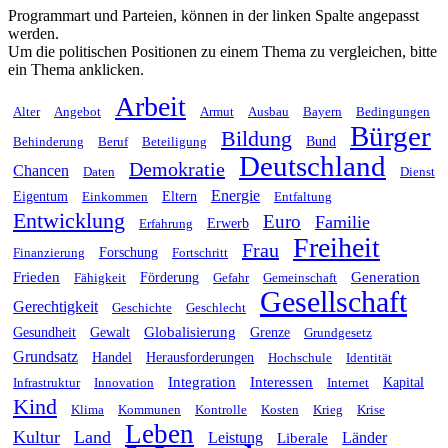
Programmart und Parteien, können in der linken Spalte angepasst
werden.
Um die politischen Positionen zu einem Thema zu vergleichen, bitte
ein Thema anklicken.
Arbeit
Alter
Angebot
Armut
Ausbau
Bayern
Bedingungen
Bürger
Bildung
Behinderung
Beruf
Beteiligung
Bund
Deutschland
Demokratie
Chancen
Daten
Dienst
Energie
Eigentum
Einkommen
Eltern
Entfaltung
Entwicklung
Euro
Familie
Erfahrung
Erwerb
Freiheit
Frau
Finanzierung
Forschung
Fortschritt
Frieden
Generation
Fähigkeit
Förderung
Gefahr
Gemeinschaft
Gesellschaft
Gerechtigkeit
Geschichte
Geschlecht
Globalisierung
Gesundheit
Gewalt
Grenze
Grundgesetz
Grundsatz
Handel
Herausforderungen
Hochschule
Identität
Integration
Interessen
Infrastruktur
Innovation
Internet
Kapital
Kind
Klima
Kommunen
Kontrolle
Kosten
Krieg
Krise
Leben
Kultur
Land
Leistung
Länder
Liberale