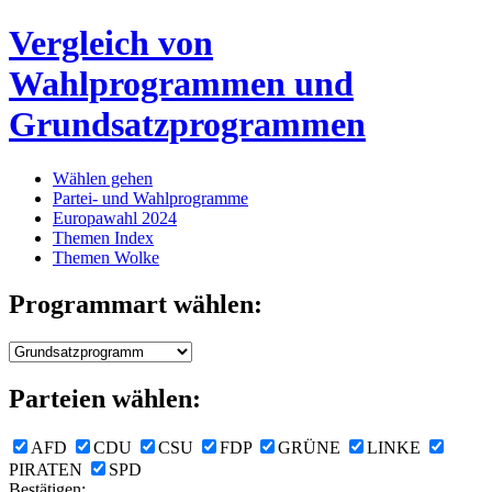
Vergleich von
Wahlprogrammen und
Grundsatzprogrammen
Wählen gehen
Partei- und Wahlprogramme
Europawahl 2024
Themen Index
Themen Wolke
Programmart wählen:
Parteien wählen:
AFD
CDU
CSU
FDP
GRÜNE
LINKE
PIRATEN
SPD
Bestätigen: