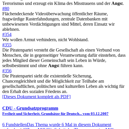
Terrorismus und erzeugt ein Klima des Misstrauens und der
Angs
t.
#80
Flächendeckende Videoüberwachung öffentlicher Räume,
fragwürdige Rasterfahndungen, zentrale Datenbanken mit
unbewiesenen Verdächtigungen sind Mittel, deren Einsatz wir
ablehnen.
#354
Wir wollen Armut verhindern, nicht Wohlstand.
#355
Die Piratenpartei versteht die Gesellschaft als einen Verbund von
Menschen, die in gegenseitiger Verantwortung dafür einstehen, dass
jedes Mitglied dieser Gemeinschaft sein Leben in Würde,
selbstbestimmt und ohne
Angs
t führen kann.
#356
Die Piratenpartei sieht die existentielle Sicherung,
Chancengleichheit und die Möglichkeit zur Teilhabe am
gesellschaftlichen, politischen und kulturellen Leben als wichtig für
den Erhalt des sozialen Friedens an.
[Dieses Dokument komplett als PDF]
CDU
- Grundsatzprogramm
Freiheit und Sicherheit. Grundsätze für Deutsch... vom 03.12.2007
6 Fundstellen
Das Thema wurde 6 Mal in diesem Dokument