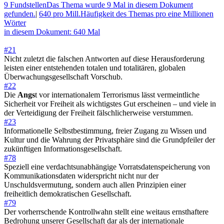
9 Fundstellen
Das Thema wurde 9 Mal in diesem Dokument
gefunden.
|
640 pro Mill.
Häufigkeit des Themas pro eine Millionen
Wörter
in diesem Dokument: 640 Mal
#21
Nicht zuletzt die falschen Antworten auf diese Herausforderung
leisten einer entstehenden totalen und totalitären, globalen
Überwachungsgesellschaft Vorschub.
#22
Die
Angs
t vor internationalem Terrorismus lässt vermeintliche
Sicherheit vor Freiheit als wichtigstes Gut erscheinen – und viele in
der Verteidigung der Freiheit fälschlicherweise verstummen.
#23
Informationelle Selbstbestimmung, freier Zugang zu Wissen und
Kultur und die Wahrung der Privatsphäre sind die Grundpfeiler der
zukünftigen Informationsgesellschaft.
#78
Speziell eine verdachtsunabhängige Vorratsdatenspeicherung von
Kommunikationsdaten widerspricht nicht nur der
Unschuldsvermutung, sondern auch allen Prinzipien einer
freiheitlich demokratischen Gesellschaft.
#79
Der vorherrschende Kontrollwahn stellt eine weitaus ernsthaftere
Bedrohung unserer Gesellschaft dar als der internationale