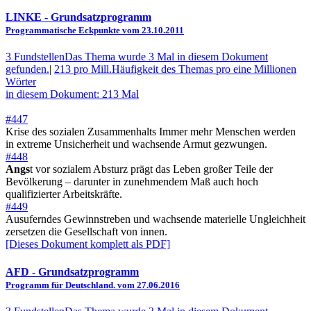
LINKE
- Grundsatzprogramm
Programmatische Eckpunkte vom 23.10.2011
3 Fundstellen
Das Thema wurde 3 Mal in diesem Dokument
gefunden.
|
213 pro Mill.
Häufigkeit des Themas pro eine Millionen
Wörter
in diesem Dokument: 213 Mal
#447
Krise des sozialen Zusammenhalts Immer mehr Menschen werden
in extreme Unsicherheit und wachsende Armut gezwungen.
#448
Angs
t vor sozialem Absturz prägt das Leben großer Teile der
Bevölkerung – darunter in zunehmendem Maß auch hoch
qualifizierter Arbeitskräfte.
#449
Ausuferndes Gewinnstreben und wachsende materielle Ungleichheit
zersetzen die Gesellschaft von innen.
[Dieses Dokument komplett als PDF]
AFD
- Grundsatzprogramm
Programm für Deutschland. vom 27.06.2016