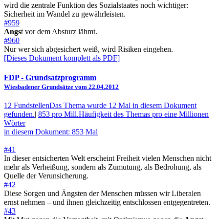
wird die zentrale Funktion des Sozialstaates noch wichtiger:
Sicherheit im Wandel zu gewährleisten.
#959
Angs
t vor dem Absturz lähmt.
#960
Nur wer sich abgesichert weiß, wird Risiken eingehen.
[Dieses Dokument komplett als PDF]
FDP
- Grundsatzprogramm
Wiesbadener Grundsätze vom 22.04.2012
12 Fundstellen
Das Thema wurde 12 Mal in diesem Dokument
gefunden.
|
853 pro Mill.
Häufigkeit des Themas pro eine Millionen
Wörter
in diesem Dokument: 853 Mal
#41
In dieser entsicherten Welt erscheint Freiheit vielen Menschen nicht
mehr als Verheißung, sondern als Zumutung, als Bedrohung, als
Quelle der Verunsicherung.
#42
Diese Sorgen und Ängsten der Menschen müssen wir Liberalen
ernst nehmen – und ihnen gleichzeitig entschlossen entgegentreten.
#43