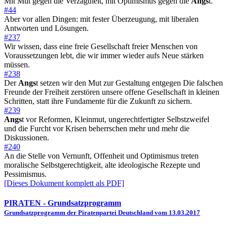
Mit Mut gegen die Verzagtheit, mit Optimismus gegen die
Angs
t.
#44
Aber vor allen Dingen: mit fester Überzeugung, mit liberalen
Antworten und Lösungen.
#237
Wir wissen, dass eine freie Gesellschaft freier Menschen von
Voraussetzungen lebt, die wir immer wieder aufs Neue stärken
müssen.
#238
Der
Angs
t setzen wir den Mut zur Gestaltung entgegen Die falschen
Freunde der Freiheit zerstören unsere offene Gesellschaft in kleinen
Schritten, statt ihre Fundamente für die Zukunft zu sichern.
#239
Angs
t vor Reformen, Kleinmut, ungerechtfertigter Selbstzweifel
und die Furcht vor Krisen beherrschen mehr und mehr die
Diskussionen.
#240
An die Stelle von Vernunft, Offenheit und Optimismus treten
moralische Selbstgerechtigkeit, alte ideologische Rezepte und
Pessimismus.
[Dieses Dokument komplett als PDF]
PIRATEN
- Grundsatzprogramm
Grundsatzprogramm der Piratenpartei Deutschland vom 13.03.2017