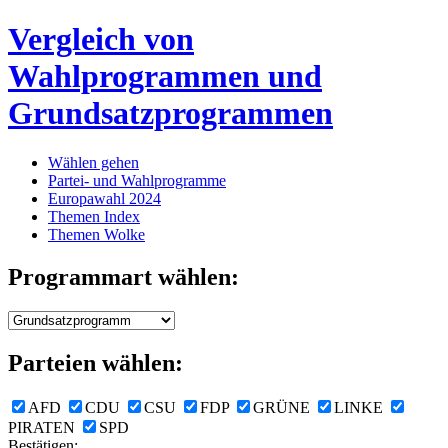
Vergleich von
Wahlprogrammen und
Grundsatzprogrammen
Wählen gehen
Partei- und Wahlprogramme
Europawahl 2024
Themen Index
Themen Wolke
Programmart wählen:
Parteien wählen:
AFD
CDU
CSU
FDP
GRÜNE
LINKE
PIRATEN
SPD
Bestätigen: