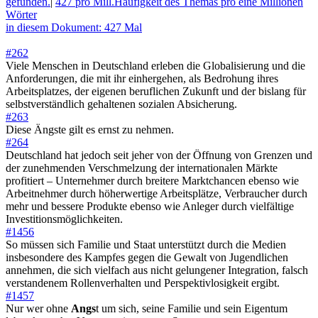
gefunden.
|
427 pro Mill.
Häufigkeit des Themas pro eine Millionen
Wörter
in diesem Dokument: 427 Mal
#262
Viele Menschen in Deutschland erleben die Globalisierung und die
Anforderungen, die mit ihr einhergehen, als Bedrohung ihres
Arbeitsplatzes, der eigenen beruflichen Zukunft und der bislang für
selbstverständlich gehaltenen sozialen Absicherung.
#263
Diese Ängste gilt es ernst zu nehmen.
#264
Deutschland hat jedoch seit jeher von der Öffnung von Grenzen und
der zunehmenden Verschmelzung der internationalen Märkte
profitiert – Unternehmer durch breitere Marktchancen ebenso wie
Arbeitnehmer durch höherwertige Arbeitsplätze, Verbraucher durch
mehr und bessere Produkte ebenso wie Anleger durch vielfältige
Investitionsmöglichkeiten.
#1456
So müssen sich Familie und Staat unterstützt durch die Medien
insbesondere des Kampfes gegen die Gewalt von Jugendlichen
annehmen, die sich vielfach aus nicht gelungener Integration, falsch
verstandenem Rollenverhalten und Perspektivlosigkeit ergibt.
#1457
Nur wer ohne
Angs
t um sich, seine Familie und sein Eigentum