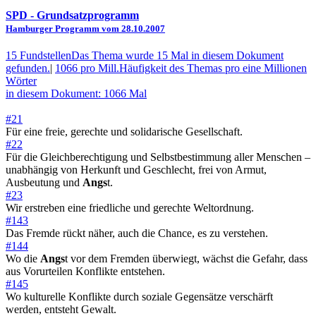
SPD
- Grundsatzprogramm
Hamburger Programm vom 28.10.2007
15 Fundstellen
Das Thema wurde 15 Mal in diesem Dokument
gefunden.
|
1066 pro Mill.
Häufigkeit des Themas pro eine Millionen
Wörter
in diesem Dokument: 1066 Mal
#21
Für eine freie, gerechte und solidarische Gesellschaft.
#22
Für die Gleichberechtigung und Selbstbestimmung aller Menschen –
unabhängig von Herkunft und Geschlecht, frei von Armut,
Ausbeutung und
Angs
t.
#23
Wir erstreben eine friedliche und gerechte Weltordnung.
#143
Das Fremde rückt näher, auch die Chance, es zu verstehen.
#144
Wo die
Angs
t vor dem Fremden überwiegt, wächst die Gefahr, dass
aus Vorurteilen Konflikte entstehen.
#145
Wo kulturelle Konflikte durch soziale Gegensätze verschärft
werden, entsteht Gewalt.