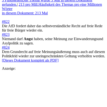
3 Fundstellen
Das Thema wurde 3 Mal in diesem Dokument
gefunden.
|
213 pro Mill.
Häufigkeit des Themas pro eine Millionen
Wörter
in diesem Dokument: 213 Mal
#822
Die AfD fordert daher das selbstverständliche Recht auf freie Rede
für freie Bürger wieder ein.
#823
Niemand darf
Angs
t haben, seine Meinung zur Einwanderungsund
Asylpolitik zu sagen.
#824
Dem Grundrecht auf freie Meinungsäußerung muss auch auf diesem
Politikfeld wieder zur uneingeschränkten Geltung verholfen werden.
[Dieses Dokument komplett als PDF]
Anzeige: