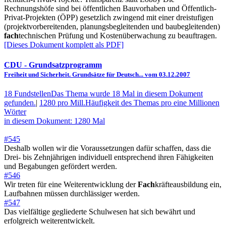
Rechnungshöfe sind bei öffentlichen Bauvorhaben und Öffentlich-
Privat-Projekten (ÖPP) gesetzlich zwingend mit einer dreistufigen
(projektvorbereitenden, planungsbegleitenden und baubegleitenden)
fach
technischen Prüfung und Kostenüberwachung zu beauftragen.
[Dieses Dokument komplett als PDF]
CDU
- Grundsatzprogramm
Freiheit und Sicherheit. Grundsätze für Deutsch... vom 03.12.2007
18 Fundstellen
Das Thema wurde 18 Mal in diesem Dokument
gefunden.
|
1280 pro Mill.
Häufigkeit des Themas pro eine Millionen
Wörter
in diesem Dokument: 1280 Mal
#545
Deshalb wollen wir die Voraussetzungen dafür schaffen, dass die
Drei- bis Zehnjährigen individuell entsprechend ihren Fähigkeiten
und Begabungen gefördert werden.
#546
Wir treten für eine Weiterentwicklung der
Fach
kräfteausbildung ein,
Laufbahnen müssen durchlässiger werden.
#547
Das vielfältige gegliederte Schulwesen hat sich bewährt und
erfolgreich weiterentwickelt.