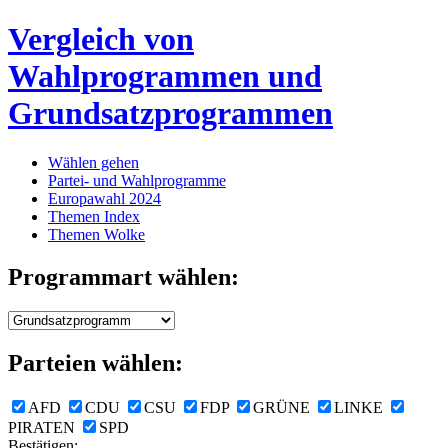
Vergleich von
Wahlprogrammen und
Grundsatzprogrammen
Wählen gehen
Partei- und Wahlprogramme
Europawahl 2024
Themen Index
Themen Wolke
Programmart wählen:
Parteien wählen:
AFD
CDU
CSU
FDP
GRÜNE
LINKE
PIRATEN
SPD
Bestätigen: