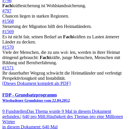
#796
Fach
kräftesicherung ist Wohlstandssicherung.
#797
Chancen liegen in starken Regionen.
#1568
Steuerung der Migration hilft den Heimatländern.
#1569
Es ist nicht fair, seinen Bedarf an
Fach
kräften zu Lasten ärmerer
Länder zu decken.
#1570
Viele der Menschen, die zu uns wol- len, werden in ihrer Heimat
dringend gebraucht:
Fach
kräfte, junge Menschen, Menschen mit
Bildung und Berufserfahrung.
#1571
Ihr dauerhafter Wegzug schwächt die Heimatländer und verfestigt
Perspektivlosigkeit und Instabilität.
[Dieses Dokument komplett als PDF]
FDP
- Grundsatzprogramm
Wiesbadener Grundsätze vom 22.04.2012
9 Fundstellen
Das Thema wurde 9 Mal in diesem Dokument
gefunden.
|
640 pro Mill.
Häufigkeit des Themas pro eine Millionen
Wörter
in diesem Dokument: 640 Mal