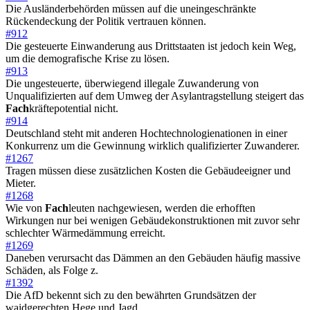
Die Ausländerbehörden müssen auf die uneingeschränkte
Rückendeckung der Politik vertrauen können.
#912
Die gesteuerte Einwanderung aus Drittstaaten ist jedoch kein Weg,
um die demografische Krise zu lösen.
#913
Die ungesteuerte, überwiegend illegale Zuwanderung von
Unqualifizierten auf dem Umweg der Asylantragstellung steigert das
Fach
kräftepotential nicht.
#914
Deutschland steht mit anderen Hochtechnologienationen in einer
Konkurrenz um die Gewinnung wirklich qualifizierter Zuwanderer.
#1267
Tragen müssen diese zusätzlichen Kosten die Gebäudeeigner und
Mieter.
#1268
Wie von
Fach
leuten nachgewiesen, werden die erhofften
Wirkungen nur bei wenigen Gebäudekonstruktionen mit zuvor sehr
schlechter Wärmedämmung erreicht.
#1269
Daneben verursacht das Dämmen an den Gebäuden häufig massive
Schäden, als Folge z.
#1392
Die AfD bekennt sich zu den bewährten Grundsätzen der
waidgerechten Hege und Jagd.