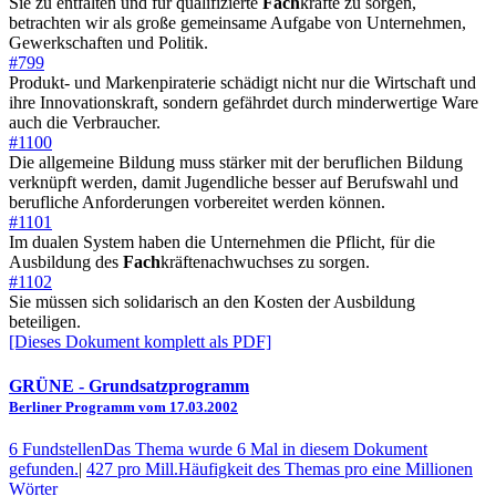
Sie zu entfalten und für qualifizierte
Fach
kräfte zu sorgen,
betrachten wir als große gemeinsame Aufgabe von Unternehmen,
Gewerkschaften und Politik.
#799
Produkt- und Markenpiraterie schädigt nicht nur die Wirtschaft und
ihre Innovationskraft, sondern gefährdet durch minderwertige Ware
auch die Verbraucher.
#1100
Die allgemeine Bildung muss stärker mit der beruflichen Bildung
verknüpft werden, damit Jugendliche besser auf Berufswahl und
berufliche Anforderungen vorbereitet werden können.
#1101
Im dualen System haben die Unternehmen die Pflicht, für die
Ausbildung des
Fach
kräftenachwuchses zu sorgen.
#1102
Sie müssen sich solidarisch an den Kosten der Ausbildung
beteiligen.
[Dieses Dokument komplett als PDF]
GRÜNE
- Grundsatzprogramm
Berliner Programm vom 17.03.2002
6 Fundstellen
Das Thema wurde 6 Mal in diesem Dokument
gefunden.
|
427 pro Mill.
Häufigkeit des Themas pro eine Millionen
Wörter