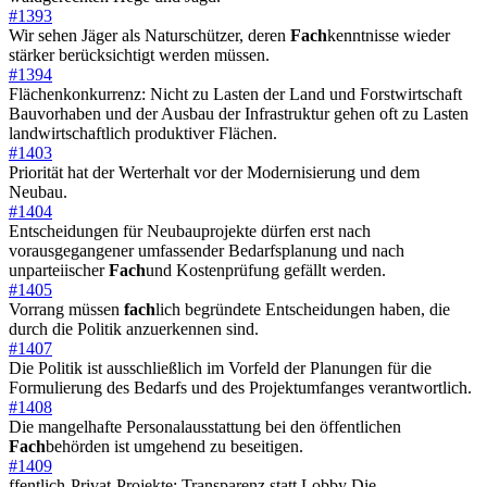
#1393
Wir sehen Jäger als Naturschützer, deren
Fach
kenntnisse wieder
stärker berücksichtigt werden müssen.
#1394
Flächenkonkurrenz: Nicht zu Lasten der Land und Forstwirtschaft
Bauvorhaben und der Ausbau der Infrastruktur gehen oft zu Lasten
landwirtschaftlich produktiver Flächen.
#1403
Priorität hat der Werterhalt vor der Modernisierung und dem
Neubau.
#1404
Entscheidungen für Neubauprojekte dürfen erst nach
vorausgegangener umfassender Bedarfsplanung und nach
unparteiischer
Fach
und Kostenprüfung gefällt werden.
#1405
Vorrang müssen
fach
lich begründete Entscheidungen haben, die
durch die Politik anzuerkennen sind.
#1407
Die Politik ist ausschließlich im Vorfeld der Planungen für die
Formulierung des Bedarfs und des Projektumfanges verantwortlich.
#1408
Die mangelhafte Personalausstattung bei den öffentlichen
Fach
behörden ist umgehend zu beseitigen.
#1409
ffentlich-Privat-Projekte: Transparenz statt Lobby Die