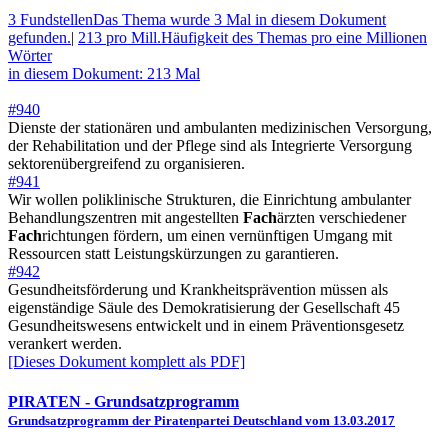
3 Fundstellen
Das Thema wurde 3 Mal in diesem Dokument
gefunden.
|
213 pro Mill.
Häufigkeit des Themas pro eine Millionen
Wörter
in diesem Dokument: 213 Mal
#940
Dienste der stationären und ambulanten medizinischen Versorgung,
der Rehabilitation und der Pflege sind als Integrierte Versorgung
sektorenübergreifend zu organisieren.
#941
Wir wollen poliklinische Strukturen, die Einrichtung ambulanter
Behandlungszentren mit angestellten
Fach
ärzten verschiedener
Fach
richtungen fördern, um einen vernünftigen Umgang mit
Ressourcen statt Leistungskürzungen zu garantieren.
#942
Gesundheitsförderung und Krankheitsprävention müssen als
eigenständige Säule des Demokratisierung der Gesellschaft 45
Gesundheitswesens entwickelt und in einem Präventionsgesetz
verankert werden.
[Dieses Dokument komplett als PDF]
PIRATEN
- Grundsatzprogramm
Grundsatzprogramm der Piratenpartei Deutschland vom 13.03.2017