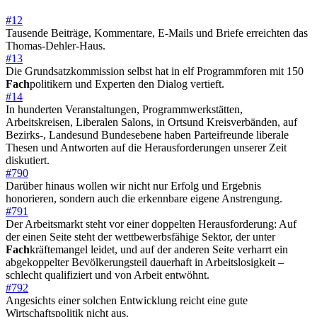
#12
Tausende Beiträge, Kommentare, E-Mails und Briefe erreichten das
Thomas-Dehler-Haus.
#13
Die Grundsatzkommission selbst hat in elf Programmforen mit 150
Fach
politikern und Experten den Dialog vertieft.
#14
In hunderten Veranstaltungen, Programmwerkstätten,
Arbeitskreisen, Liberalen Salons, in Ortsund Kreisverbänden, auf
Bezirks-, Landesund Bundesebene haben Parteifreunde liberale
Thesen und Antworten auf die Herausforderungen unserer Zeit
diskutiert.
#790
Darüber hinaus wollen wir nicht nur Erfolg und Ergebnis
honorieren, sondern auch die erkennbare eigene Anstrengung.
#791
Der Arbeitsmarkt steht vor einer doppelten Herausforderung: Auf
der einen Seite steht der wettbewerbsfähige Sektor, der unter
Fach
kräftemangel leidet, und auf der anderen Seite verharrt ein
abgekoppelter Bevölkerungsteil dauerhaft in Arbeitslosigkeit –
schlecht qualifiziert und von Arbeit entwöhnt.
#792
Angesichts einer solchen Entwicklung reicht eine gute
Wirtschaftspolitik nicht aus.