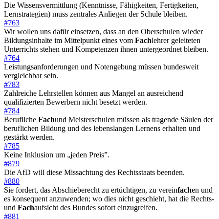
Die Wissensvermittlung (Kenntnisse, Fähigkeiten, Fertigkeiten,
Lernstrategien) muss zentrales Anliegen der Schule bleiben.
#763
Wir wollen uns dafür einsetzen, dass an den Oberschulen wieder
Bildungsinhalte im Mittelpunkt eines vom
Fach
lehrer geleiteten
Unterrichts stehen und Kompetenzen ihnen untergeordnet bleiben.
#764
Leistungsanforderungen und Notengebung müssen bundesweit
vergleichbar sein.
#783
Zahlreiche Lehrstellen können aus Mangel an ausreichend
qualifizierten Bewerbern nicht besetzt werden.
#784
Berufliche
Fach
und Meisterschulen müssen als tragende Säulen der
beruflichen Bildung und des lebenslangen Lernens erhalten und
gestärkt werden.
#785
Keine Inklusion um „jeden Preis”.
#879
Die AfD will diese Missachtung des Rechtsstaats beenden.
#880
Sie fordert, das Abschieberecht zu ertüchtigen, zu verein
fach
en und
es konsequent anzuwenden; wo dies nicht geschieht, hat die Rechts-
und
Fach
aufsicht des Bundes sofort einzugreifen.
#881