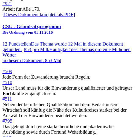
#921
Arbeit für Alle 170.
[Dieses Dokument komplett als PDF]
CSU
- Grundsatzprogramm
Die Ordnung vom 05.11.2016
12 Fundstellen
Das Thema wurde 12 Mal in diesem Dokument
gefunden.
|
853 pro Mill.
Häufigkeit des Themas pro eine Millionen
Wörter
in diesem Dokument: 853 Mal
#509
Jede Form der Zuwanderung braucht Regeln.
#510
Unser Land muss für die Einwanderung qualifizierter und gefragter
Fach
kräfte zugänglich sein.
#511
Neben der beruflichen Qualifikation und dem Bedarf unserer
Wirtschaft soll künftig die Nähe des Kulturkreises stärker bei der
Auswahl der Einwanderer beachtet werden.
#795
Das gelingt durch eine starke berufliche und akademische
Ausbildung sowie durch Fortund Weiterbildung.