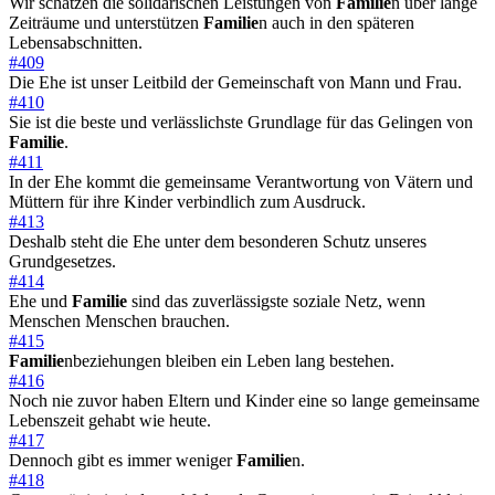
Wir schätzen die solidarischen Leistungen von
Familie
n über lange
Zeiträume und unterstützen
Familie
n auch in den späteren
Lebensabschnitten.
#409
Die Ehe ist unser Leitbild der Gemeinschaft von Mann und Frau.
#410
Sie ist die beste und verlässlichste Grundlage für das Gelingen von
Familie
.
#411
In der Ehe kommt die gemeinsame Verantwortung von Vätern und
Müttern für ihre Kinder verbindlich zum Ausdruck.
#413
Deshalb steht die Ehe unter dem besonderen Schutz unseres
Grundgesetzes.
#414
Ehe und
Familie
sind das zuverlässigste soziale Netz, wenn
Menschen Menschen brauchen.
#415
Familie
nbeziehungen bleiben ein Leben lang bestehen.
#416
Noch nie zuvor haben Eltern und Kinder eine so lange gemeinsame
Lebenszeit gehabt wie heute.
#417
Dennoch gibt es immer weniger
Familie
n.
#418