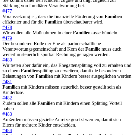
Sie kommt daher den Kindern zugute und trägt zugleich zur
Stärkung von familiärer Verantwortung bei.
#477
Voraussetzung ist, dass die finanzielle Förderung von
Familie
n
effizienter und für die
Familie
n überschaubarer wird.
#478
Wir wollen alle Maßnahmen in einer
Familie
nkasse bündeln.
#479
Der besonderen Rolle der Ehe als partnerschaftliche
Verantwortungsgemeinschaft und Kern der
Familie
muss auch
weiterhin steuerlich spürbar Rechnung getragen werden.
#480
Wir treten aber dafür ein, das Ehegattensplitting voll zu erhalten und
zu einem
Familie
nsplitting zu erweitern, damit die besonderen
Belastungen von
Familie
n mit Kindern besser ausgeglichen werden.
#481
Familie
n mit Kindern müssen steuerlich besser gestellt sein als
Kinderlose.
#482
Zudem sollen alle
Familie
n mit Kindern einen Splitting-Vorteil
haben.
#483
Außerdem müssen gezielte Anreize gesetzt werden, damit sich
Eltern für mehrere Kinder entscheiden.
#484