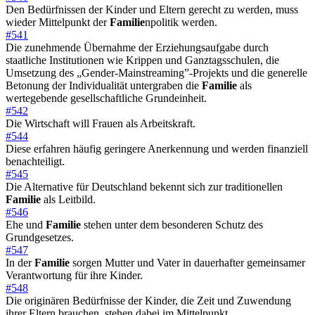
Den Bedürfnissen der Kinder und Eltern gerecht zu werden, muss
wieder Mittelpunkt der
Familie
npolitik werden.
#541
Die zunehmende Übernahme der Erziehungsaufgabe durch
staatliche Institutionen wie Krippen und Ganztagsschulen, die
Umsetzung des „Gender-Mainstreaming”-Projekts und die generelle
Betonung der Individualität untergraben die
Familie
als
wertegebende gesellschaftliche Grundeinheit.
#542
Die Wirtschaft will Frauen als Arbeitskraft.
#544
Diese erfahren häufig geringere Anerkennung und werden finanziell
benachteiligt.
#545
Die Alternative für Deutschland bekennt sich zur traditionellen
Familie
als Leitbild.
#546
Ehe und
Familie
stehen unter dem besonderen Schutz des
Grundgesetzes.
#547
In der
Familie
sorgen Mutter und Vater in dauerhafter gemeinsamer
Verantwortung für ihre Kinder.
#548
Die originären Bedürfnisse der Kinder, die Zeit und Zuwendung
ihrer Eltern brauchen, stehen dabei im Mittelpunkt.