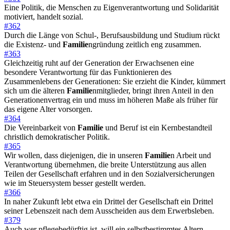
Eine Politik, die Menschen zu Eigenverantwortung und Solidarität
motiviert, handelt sozial.
#362
Durch die Länge von Schul-, Berufsausbildung und Studium rückt
die Existenz- und
Familie
ngründung zeitlich eng zusammen.
#363
Gleichzeitig ruht auf der Generation der Erwachsenen eine
besondere Verantwortung für das Funktionieren des
Zusammenlebens der Generationen: Sie erzieht die Kinder, kümmert
sich um die älteren
Familie
nmitglieder, bringt ihren Anteil in den
Generationenvertrag ein und muss im höheren Maße als früher für
das eigene Alter vorsorgen.
#364
Die Vereinbarkeit von
Familie
und Beruf ist ein Kernbestandteil
christlich demokratischer Politik.
#365
Wir wollen, dass diejenigen, die in unseren
Familie
n Arbeit und
Verantwortung übernehmen, die breite Unterstützung aus allen
Teilen der Gesellschaft erfahren und in den Sozialversicherungen
wie im Steuersystem besser gestellt werden.
#366
In naher Zukunft lebt etwa ein Drittel der Gesellschaft ein Drittel
seiner Lebenszeit nach dem Ausscheiden aus dem Erwerbsleben.
#379
Auch wer pflegebedürftig ist, will ein selbstbestimmtes Altern