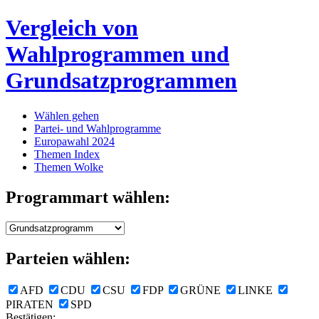
Vergleich von
Wahlprogrammen und
Grundsatzprogrammen
Wählen gehen
Partei- und Wahlprogramme
Europawahl 2024
Themen Index
Themen Wolke
Programmart wählen:
Parteien wählen:
AFD
CDU
CSU
FDP
GRÜNE
LINKE
PIRATEN
SPD
Bestätigen: