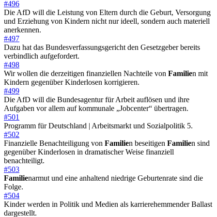
#496
Die AfD will die Leistung von Eltern durch die Geburt, Versorgung
und Erziehung von Kindern nicht nur ideell, sondern auch materiell
anerkennen.
#497
Dazu hat das Bundesverfassungsgericht den Gesetzgeber bereits
verbindlich aufgefordert.
#498
Wir wollen die derzeitigen finanziellen Nachteile von
Familie
n mit
Kindern gegenüber Kinderlosen korrigieren.
#499
Die AfD will die Bundesagentur für Arbeit auflösen und ihre
Aufgaben vor allem auf kommunale „Jobcenter“ übertragen.
#501
Programm für Deutschland | Arbeitsmarkt und Sozialpolitik 5.
#502
Finanzielle Benachteiligung von
Familie
n beseitigen
Familie
n sind
gegenüber Kinderlosen in dramatischer Weise finanziell
benachteiligt.
#503
Familie
narmut und eine anhaltend niedrige Geburtenrate sind die
Folge.
#504
Kinder werden in Politik und Medien als karrierehemmender Ballast
dargestellt.