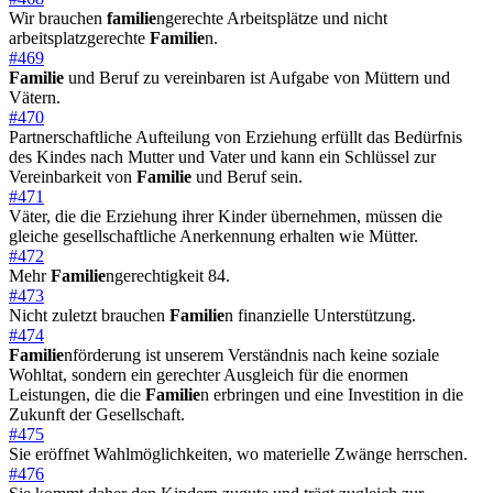
Wir brauchen
familie
ngerechte Arbeitsplätze und nicht
arbeitsplatzgerechte
Familie
n.
#469
Familie
und Beruf zu vereinbaren ist Aufgabe von Müttern und
Vätern.
#470
Partnerschaftliche Aufteilung von Erziehung erfüllt das Bedürfnis
des Kindes nach Mutter und Vater und kann ein Schlüssel zur
Vereinbarkeit von
Familie
und Beruf sein.
#471
Väter, die die Erziehung ihrer Kinder übernehmen, müssen die
gleiche gesellschaftliche Anerkennung erhalten wie Mütter.
#472
Mehr
Familie
ngerechtigkeit 84.
#473
Nicht zuletzt brauchen
Familie
n finanzielle Unterstützung.
#474
Familie
nförderung ist unserem Verständnis nach keine soziale
Wohltat, sondern ein gerechter Ausgleich für die enormen
Leistungen, die die
Familie
n erbringen und eine Investition in die
Zukunft der Gesellschaft.
#475
Sie eröffnet Wahlmöglichkeiten, wo materielle Zwänge herrschen.
#476