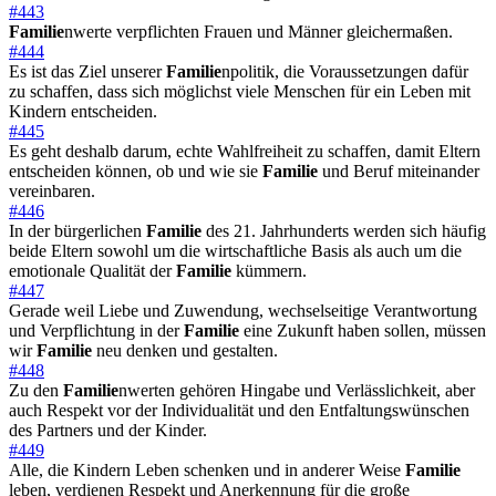
#443
Familie
nwerte verpflichten Frauen und Männer gleichermaßen.
#444
Es ist das Ziel unserer
Familie
npolitik, die Voraussetzungen dafür
zu schaffen, dass sich möglichst viele Menschen für ein Leben mit
Kindern entscheiden.
#445
Es geht deshalb darum, echte Wahlfreiheit zu schaffen, damit Eltern
entscheiden können, ob und wie sie
Familie
und Beruf miteinander
vereinbaren.
#446
In der bürgerlichen
Familie
des 21. Jahrhunderts werden sich häufig
beide Eltern sowohl um die wirtschaftliche Basis als auch um die
emotionale Qualität der
Familie
kümmern.
#447
Gerade weil Liebe und Zuwendung, wechselseitige Verantwortung
und Verpflichtung in der
Familie
eine Zukunft haben sollen, müssen
wir
Familie
neu denken und gestalten.
#448
Zu den
Familie
nwerten gehören Hingabe und Verlässlichkeit, aber
auch Respekt vor der Individualität und den Entfaltungswünschen
des Partners und der Kinder.
#449
Alle, die Kindern Leben schenken und in anderer Weise
Familie
leben, verdienen Respekt und Anerkennung für die große