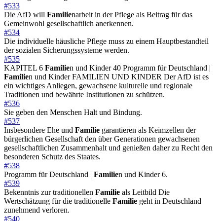
#533
Die AfD will
Familie
narbeit in der Pflege als Beitrag für das
Gemeinwohl gesellschaftlich anerkennen.
#534
Die individuelle häusliche Pflege muss zu einem Hauptbestandteil
der sozialen Sicherungssysteme werden.
#535
KAPITEL 6
Familie
n und Kinder 40 Programm für Deutschland |
Familie
n und Kinder FAMILIEN UND KINDER Der AfD ist es
ein wichtiges Anliegen, gewachsene kulturelle und regionale
Traditionen und bewährte Institutionen zu schützen.
#536
Sie geben den Menschen Halt und Bindung.
#537
Insbesondere Ehe und
Familie
garantieren als Keimzellen der
bürgerlichen Gesellschaft den über Generationen gewachsenen
gesellschaftlichen Zusammenhalt und genießen daher zu Recht den
besonderen Schutz des Staates.
#538
Programm für Deutschland |
Familie
n und Kinder 6.
#539
Bekenntnis zur traditionellen
Familie
als Leitbild Die
Wertschätzung für die traditionelle
Familie
geht in Deutschland
zunehmend verloren.
#540