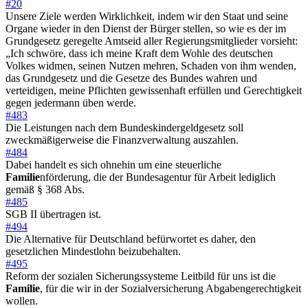
#20
Unsere Ziele werden Wirklichkeit, indem wir den Staat und seine
Organe wieder in den Dienst der Bürger stellen, so wie es der im
Grundgesetz geregelte Amtseid aller Regierungsmitglieder vorsieht:
„Ich schwöre, dass ich meine Kraft dem Wohle des deutschen
Volkes widmen, seinen Nutzen mehren, Schaden von ihm wenden,
das Grundgesetz und die Gesetze des Bundes wahren und
verteidigen, meine Pflichten gewissenhaft erfüllen und Gerechtigkeit
gegen jedermann üben werde.
#483
Die Leistungen nach dem Bundeskindergeldgesetz soll
zweckmäßigerweise die Finanzverwaltung auszahlen.
#484
Dabei handelt es sich ohnehin um eine steuerliche
Familie
nförderung, die der Bundesagentur für Arbeit lediglich
gemäß § 368 Abs.
#485
SGB II übertragen ist.
#494
Die Alternative für Deutschland befürwortet es daher, den
gesetzlichen Mindestlohn beizubehalten.
#495
Reform der sozialen Sicherungssysteme Leitbild für uns ist die
Familie
, für die wir in der Sozialversicherung Abgabengerechtigkeit
wollen.