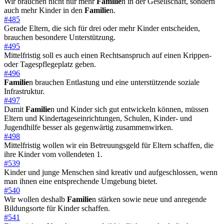
Wir brauchen nicht nur mehr
Familie
n in der Gesellschaft, sondern
auch mehr Kinder in den
Familie
n.
#485
Gerade Eltern, die sich für drei oder mehr Kinder entscheiden,
brauchen besondere Unterstützung.
#495
Mittelfristig soll es auch einen Rechtsanspruch auf einen Krippen-
oder Tagespflegeplatz geben.
#496
Familie
n brauchen Entlastung und eine unterstützende soziale
Infrastruktur.
#497
Damit
Familie
n und Kinder sich gut entwickeln können, müssen
Eltern und Kindertageseinrichtungen, Schulen, Kinder- und
Jugendhilfe besser als gegenwärtig zusammenwirken.
#498
Mittelfristig wollen wir ein Betreuungsgeld für Eltern schaffen, die
ihre Kinder vom vollendeten 1.
#539
Kinder und junge Menschen sind kreativ und aufgeschlossen, wenn
man ihnen eine entsprechende Umgebung bietet.
#540
Wir wollen deshalb
Familie
n stärken sowie neue und anregende
Bildungsorte für Kinder schaffen.
#541