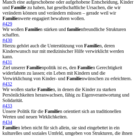
Manch eine aufgeschobene oder aufgehobene Entscheidung, Kinder
und
Familie
zu haben, hat gesellschaftliche Ursachen, die wir
verändern können und verändern müssen – gerade weil wir
Familie
nwerte engagiert bewahren wollen.
#429
Wir wollen
Familie
n stärken und
familie
nfreundliche Strukturen
schaffen.
#430
Hierzu gehört auch die Unterstützung von
Familie
n, deren
Kinderwunsch nur mit medizinischer Hilfe verwirklicht werden
kann.
#431
Ziel unserer
Familie
npolitik ist es, den
Familie
n Gerechtigkeit
widerfahren zu lassen; ein Leben mit Kindern und die
Verwirklichung von Kinder- und
Familie
nwünschen zu erleichtern.
#432
Wir wollen starke
Familie
n, in denen die Kinder zu starken
Persönlichkeiten heranwachsen, fähig zu Eigenverantwortung und
Solidarität.
#433
Unsere Politik für die
Familie
n orientiert sich an traditionellen
Werten und neuen Wirklichkeiten.
#434
Familie
n leben nicht für sich allein, sie sind eingebettet in ein
kulturelles und soziales Umfeld, umgeben von Strukturen, die ihnen