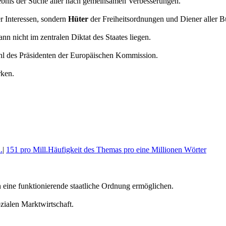
ebnis der Suche aller nach gemeinsamen Verbesserungen.
er Interessen, sondern
Hüter
der Freiheitsordnungen und Diener aller B
n nicht im zentralen Diktat des Staates liegen.
ahl des Präsidenten der Europäischen Kommission.
rken.
.
|
151 pro Mill.
Häufigkeit des Themas pro eine Millionen Wörter
n eine funktionierende staatliche Ordnung ermöglichen.
zialen Marktwirtschaft.