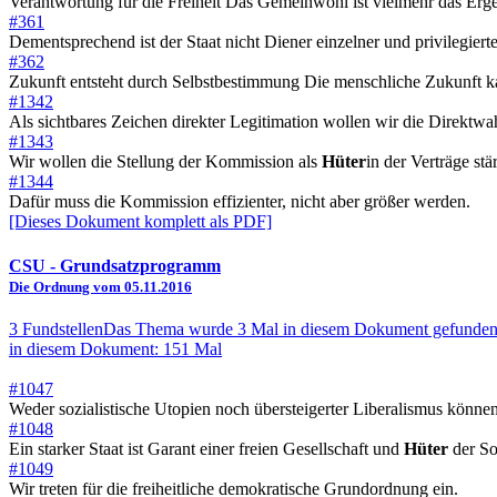
Verantwortung für die Freiheit Das Gemeinwohl ist vielmehr das Erg
#361
Dementsprechend ist der Staat nicht Diener einzelner und privilegiert
#362
Zukunft entsteht durch Selbstbestimmung Die menschliche Zukunft kan
#1342
Als sichtbares Zeichen direkter Legitimation wollen wir die Direktw
#1343
Wir wollen die Stellung der Kommission als
Hüter
in der Verträge stä
#1344
Dafür muss die Kommission effizienter, nicht aber größer werden.
[Dieses Dokument komplett als PDF]
CSU
- Grundsatzprogramm
Die Ordnung vom 05.11.2016
3 Fundstellen
Das Thema wurde 3 Mal in diesem Dokument gefunden
in diesem Dokument: 151 Mal
#1047
Weder sozialistische Utopien noch übersteigerter Liberalismus könne
#1048
Ein starker Staat ist Garant einer freien Gesellschaft und
Hüter
der So
#1049
Wir treten für die freiheitliche demokratische Grundordnung ein.