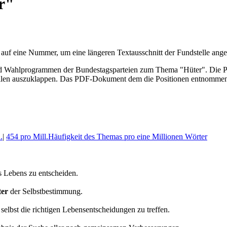
r"
 auf eine Nummer, um eine längeren Textausschnitt der Fundstelle an
ahl­program­men der Bundes­tags­parteien zum Thema "Hüter". Die Posi
len aus­zu­klappen. Das PDF-Dokument dem die Posi­tionen entnommen 
.
|
454 pro Mill.
Häufigkeit des Themas pro eine Millionen Wörter
es Lebens zu entscheiden.
er
der Selbstbestimmung.
 selbst die richtigen Lebensentscheidungen zu treffen.