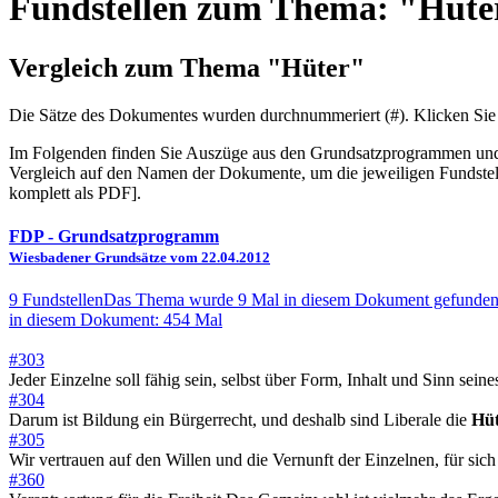
Fundstellen zum Thema: "Hüte
Vergleich zum Thema "Hüter"
Die Sätze des Dokum­entes wurden durch­nummeriert (#). Klicken Sie
Im Folgenden finden Sie Auszüge aus den Grundsatz­program­men und W
Vergleich auf den Namen der Dokumente, um die jeweiligen Fundstel
komplett als PDF].
FDP
- Grundsatzprogramm
Wiesbadener Grundsätze vom 22.04.2012
9 Fundstellen
Das Thema wurde 9 Mal in diesem Dokument gefunden
in diesem Dokument: 454 Mal
#303
Jeder Einzelne soll fähig sein, selbst über Form, Inhalt und Sinn sein
#304
Darum ist Bildung ein Bürgerrecht, und deshalb sind Liberale die
Hüt
#305
Wir vertrauen auf den Willen und die Vernunft der Einzelnen, für sich
#360