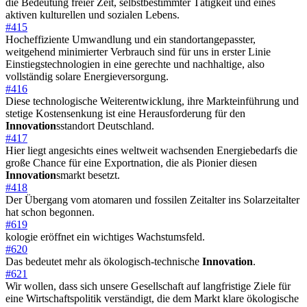
die Bedeutung freier Zeit, selbstbestimmter Tätigkeit und eines
aktiven kulturellen und sozialen Lebens.
#415
Hocheffiziente Umwandlung und ein standortangepasster,
weitgehend minimierter Verbrauch sind für uns in erster Linie
Einstiegstechnologien in eine gerechte und nachhaltige, also
vollständig solare Energieversorgung.
#416
Diese technologische Weiterentwicklung, ihre Markteinführung und
stetige Kostensenkung ist eine Herausforderung für den
Innovation
sstandort Deutschland.
#417
Hier liegt angesichts eines weltweit wachsenden Energiebedarfs die
große Chance für eine Exportnation, die als Pionier diesen
Innovation
smarkt besetzt.
#418
Der Übergang vom atomaren und fossilen Zeitalter ins Solarzeitalter
hat schon begonnen.
#619
kologie eröffnet ein wichtiges Wachstumsfeld.
#620
Das bedeutet mehr als ökologisch-technische
Innovation
.
#621
Wir wollen, dass sich unsere Gesellschaft auf langfristige Ziele für
eine Wirtschaftspolitik verständigt, die dem Markt klare ökologische