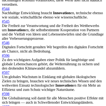
nachhaltigen Konsum vorantreiben, diese Werte aber nicht staatlich
verordnen.
#544
Nachhaltige Entwicklung braucht
Innovation
en, technische ebenso
wie soziale, wirtschaftliche ebenso wie wissenschaftliche.
#545
Die Freiheit zur Verantwortung und die Freiheit des Wettbewerbs
um
Innovation
en, die selbstbestimmte Kooperation von Partnern
und die Vielfalt von Ideen und Lebensentwürfen sind die Grundlage
aller Verbesserungsprozesse.
#546
Digitalen Fortschritt gestalten Wir begreifen den digitalen Fortschritt
als Chance, nicht als Bedrohung.
#596
Zu den wichtigsten Aufgaben einer Politik für langfristige und
globale Lebenschancen gehört, die Welternährung zu sichern und
den drohenden Klimawandel abzumildern.
#597
Um globales Wachstum in Einklang mit globalen ökologischen
Zielen zu bringen, brauchen wir neues technisches Wissen und den
weltweiten Einsatz technologischer
Innovation
en für ein Mehr an
Effizienz und zum Schutz wichtiger Naturräume.
#598
Die Globalisierung soll damit für alle Menschen positive Effekte mit
sich bringen — auch in Schwellenoder Entwicklungsländern.