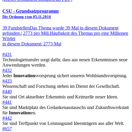
CSU
- Grundsatzprogramm
Die Ordnung vom 05.11.2016
39 Fundstellen
Das Thema wurde 39 Mal in diesem Dokument
gefunden.
|
2773 pro Mill.
Häufigkeit des Themas pro eine Millionen
Wörter
in diesem Dokument: 2773 Mal
#431
Technologietransfer sorgt dafür, dass aus neuen Erkenntnissen neue
Anwendungen werden.
#432
Jeder
Innovation
svorsprung sichert unseren Wohlstandsvorsprung.
#433
Wissenschaft und Forschung stehen im Dienst der Gesellschaft.
#440
Sie sind Ort aktuellster Erkenntnis und Keimzelle neuer Ideen.
#441
Sie sind Marktplatz des Gedankenaustauschs und Zukunftswerkstatt
für
Innovation
en.
#442
Sie sind Treffpunkt von Leistungsund Ideenträgern aus aller Welt.
#657