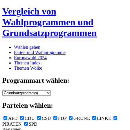
Vergleich von
Wahlprogrammen und
Grundsatzprogrammen
Wählen gehen
Partei- und Wahlprogramme
Europawahl 2024
Themen Index
Themen Wolke
Programmart wählen:
Parteien wählen:
AFD
CDU
CSU
FDP
GRÜNE
LINKE
PIRATEN
SPD
Bestätigen: