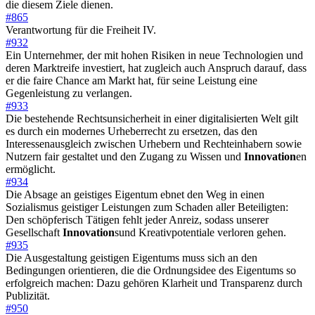
die diesem Ziele dienen.
#865
Verantwortung für die Freiheit IV.
#932
Ein Unternehmer, der mit hohen Risiken in neue Technologien und
deren Marktreife investiert, hat zugleich auch Anspruch darauf, dass
er die faire Chance am Markt hat, für seine Leistung eine
Gegenleistung zu verlangen.
#933
Die bestehende Rechtsunsicherheit in einer digitalisierten Welt gilt
es durch ein modernes Urheberrecht zu ersetzen, das den
Interessenausgleich zwischen Urhebern und Rechteinhabern sowie
Nutzern fair gestaltet und den Zugang zu Wissen und
Innovation
en
ermöglicht.
#934
Die Absage an geistiges Eigentum ebnet den Weg in einen
Sozialismus geistiger Leistungen zum Schaden aller Beteiligten:
Den schöpferisch Tätigen fehlt jeder Anreiz, sodass unserer
Gesellschaft
Innovation
sund Kreativpotentiale verloren gehen.
#935
Die Ausgestaltung geistigen Eigentums muss sich an den
Bedingungen orientieren, die die Ordnungsidee des Eigentums so
erfolgreich machen: Dazu gehören Klarheit und Transparenz durch
Publizität.
#950