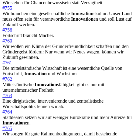
Wir stehen für Chancenbewusstsein statt Verzagtheit.
#755
Wir brauchen eine gesellschaftliche
Innovation
skultur: Unser Land
muss offen sein für verantwortliche
Innovation
en und soll Lust auf
Zukunft wecken.
#756
Fortschritt braucht Macher.
#760
Wir wollen ein Klima der Gründerfreundlichkeit schaffen und den
Gründergeist fördern: Nur wenn wir Neues wagen, können wir
Zukunft gewinnen.
#761
Die mittelständische Wirtschaft ist eine wesentliche Quelle von
Fortschritt,
Innovation
und Wachstum.
#762
Mittelständische
Innovation
sfähigkeit gibt es nur mit
unternehmerischer Freiheit.
#763
Eine dirigistische, intervenierende und zentralistische
Wirtschaftspolitik lehnen wir ab.
#764
Stattdessen setzen wir auf weniger Bürokratie und mehr Anreize für
Innovation
en.
#765
Wir sorgen für gute Rahmenbedingungen, damit bestehende