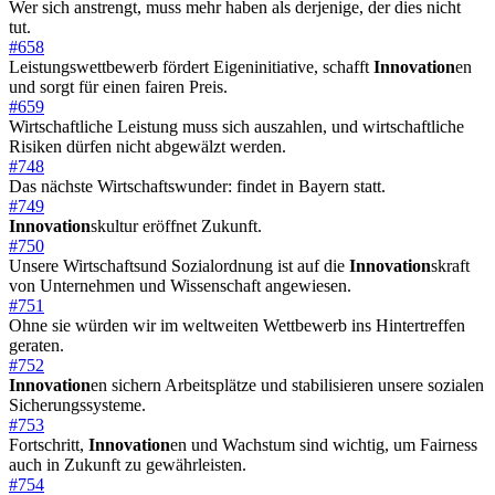
Wer sich anstrengt, muss mehr haben als derjenige, der dies nicht
tut.
#658
Leistungswettbewerb fördert Eigeninitiative, schafft
Innovation
en
und sorgt für einen fairen Preis.
#659
Wirtschaftliche Leistung muss sich auszahlen, und wirtschaftliche
Risiken dürfen nicht abgewälzt werden.
#748
Das nächste Wirtschaftswunder: findet in Bayern statt.
#749
Innovation
skultur eröffnet Zukunft.
#750
Unsere Wirtschaftsund Sozialordnung ist auf die
Innovation
skraft
von Unternehmen und Wissenschaft angewiesen.
#751
Ohne sie würden wir im weltweiten Wettbewerb ins Hintertreffen
geraten.
#752
Innovation
en sichern Arbeitsplätze und stabilisieren unsere sozialen
Sicherungssysteme.
#753
Fortschritt,
Innovation
en und Wachstum sind wichtig, um Fairness
auch in Zukunft zu gewährleisten.
#754