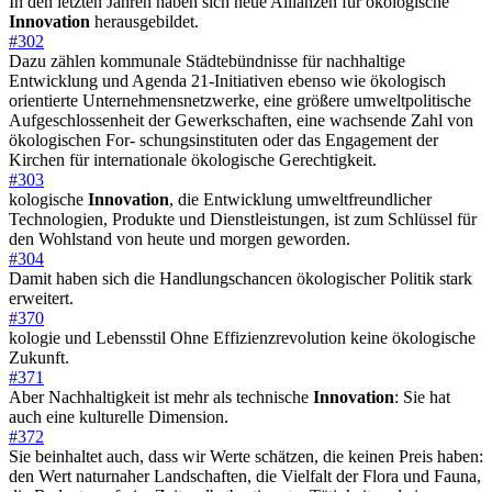
In den letzten Jahren haben sich neue Allianzen für ökologische
Innovation
herausgebildet.
#302
Dazu zählen kommunale Städtebündnisse für nachhaltige
Entwicklung und Agenda 21-Initiativen ebenso wie ökologisch
orientierte Unternehmensnetzwerke, eine größere umweltpolitische
Aufgeschlossenheit der Gewerkschaften, eine wachsende Zahl von
ökologischen For- schungsinstituten oder das Engagement der
Kirchen für internationale ökologische Gerechtigkeit.
#303
kologische
Innovation
, die Entwicklung umweltfreundlicher
Technologien, Produkte und Dienstleistungen, ist zum Schlüssel für
den Wohlstand von heute und morgen geworden.
#304
Damit haben sich die Handlungschancen ökologischer Politik stark
erweitert.
#370
kologie und Lebensstil Ohne Effizienzrevolution keine ökologische
Zukunft.
#371
Aber Nachhaltigkeit ist mehr als technische
Innovation
: Sie hat
auch eine kulturelle Dimension.
#372
Sie beinhaltet auch, dass wir Werte schätzen, die keinen Preis haben:
den Wert naturnaher Landschaften, die Vielfalt der Flora und Fauna,