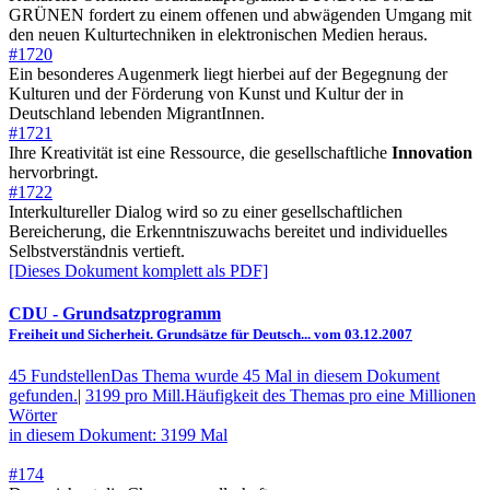
GRÜNEN fordert zu einem offenen und abwägenden Umgang mit
den neuen Kulturtechniken in elektronischen Medien heraus.
#1720
Ein besonderes Augenmerk liegt hierbei auf der Begegnung der
Kulturen und der Förderung von Kunst und Kultur der in
Deutschland lebenden MigrantInnen.
#1721
Ihre Kreativität ist eine Ressource, die gesellschaftliche
Innovation
hervorbringt.
#1722
Interkultureller Dialog wird so zu einer gesellschaftlichen
Bereicherung, die Erkenntniszuwachs bereitet und individuelles
Selbstverständnis vertieft.
[Dieses Dokument komplett als PDF]
CDU
- Grundsatzprogramm
Freiheit und Sicherheit. Grundsätze für Deutsch... vom 03.12.2007
45 Fundstellen
Das Thema wurde 45 Mal in diesem Dokument
gefunden.
|
3199 pro Mill.
Häufigkeit des Themas pro eine Millionen
Wörter
in diesem Dokument: 3199 Mal
#174