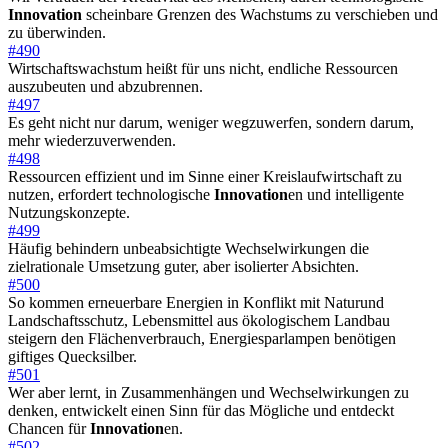
Innovation
scheinbare Grenzen des Wachstums zu verschieben und
zu überwinden.
#490
Wirtschaftswachstum heißt für uns nicht, endliche Ressourcen
auszubeuten und abzubrennen.
#497
Es geht nicht nur darum, weniger wegzuwerfen, sondern darum,
mehr wiederzuverwenden.
#498
Ressourcen effizient und im Sinne einer Kreislaufwirtschaft zu
nutzen, erfordert technologische
Innovation
en und intelligente
Nutzungskonzepte.
#499
Häufig behindern unbeabsichtigte Wechselwirkungen die
zielrationale Umsetzung guter, aber isolierter Absichten.
#500
So kommen erneuerbare Energien in Konflikt mit Naturund
Landschaftsschutz, Lebensmittel aus ökologischem Landbau
steigern den Flächenverbrauch, Energiesparlampen benötigen
giftiges Quecksilber.
#501
Wer aber lernt, in Zusammenhängen und Wechselwirkungen zu
denken, entwickelt einen Sinn für das Mögliche und entdeckt
Chancen für
Innovation
en.
#502