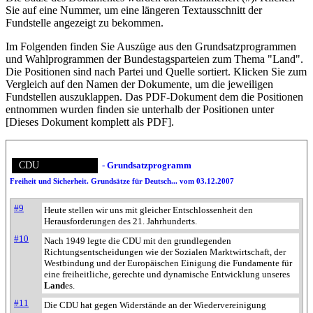
Sie auf eine Nummer, um eine längeren Textausschnitt der
Fundstelle angezeigt zu bekommen.
Im Folgenden finden Sie Auszüge aus den Grundsatz­program­men
und Wahl­program­men der Bundes­tags­parteien zum Thema "Land".
Die Posi­tionen sind nach Partei und Quelle sortiert. Klicken Sie zum
Vergleich auf den Namen der Dokumente, um die jeweiligen
Fundstellen aus­zu­klappen. Das PDF-Dokument dem die Posi­tionen
entnommen wurden finden sie unterhalb der Positionen unter
[Dieses Dokument komplett als PDF].
CDU
- Grundsatzprogramm
Freiheit und Sicherheit. Grundsätze für Deutsch... vom 03.12.2007
319 Fundstellen
Das Thema wurde
#9
Heute stellen wir uns mit gleicher Entschlossenheit den
319 Mal in diesem Dokument
Herausforderungen des 21. Jahrhunderts.
gefunden.
|
22680 pro Mill.
Häufigkeit des
#10
Nach 1949 legte die CDU mit den grundlegenden
Themas pro eine Millionen Wörter
Richtungsentscheidungen wie der Sozialen Marktwirtschaft, der
in diesem Dokument: 22680 Mal
Westbindung und der Europäischen Einigung die Fundamente für
eine freiheitliche, gerechte und dynamische Entwicklung unseres
Land
es.
#11
Die CDU hat gegen Widerstände an der Wiedervereinigung