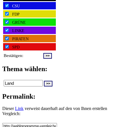
CSU
FDP
GRÜNE
LINKE
PIRATEN
SPD
Bestätigen:
Thema wählen:
Permalink:
Dieser
Link
verweist dauerhaft auf den von Ihnen erstellen
Vergleich: