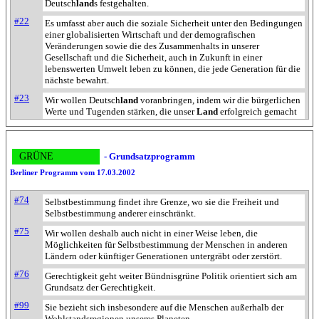
Deutsch
land
s festgehalten.
#22
Es umfasst aber auch die soziale Sicherheit unter den Bedingungen
einer globalisierten Wirtschaft und der demografischen
Veränderungen sowie die des Zusammenhalts in unserer
Gesellschaft und die Sicherheit, auch in Zukunft in einer
lebenswerten Umwelt leben zu können, die jede Generation für die
nächste bewahrt.
#23
Wir wollen Deutsch
land
voranbringen, indem wir die bürgerlichen
Werte und Tugenden stärken, die unser
Land
erfolgreich gemacht
haben.
#24
Unser Leitbild für Deutsch
land
ist die Chancengesellschaft, in der
die Bürger frei und sicher leben.
GRÜNE
- Grundsatzprogramm
#28
Berliner Programm vom 17.03.2002
Unsere ethischen Überzeugungen und unsere reiche Erfahrung
geben uns die Kraft und die politische Vernunft, um die
271 Fundstellen
Das Thema wurde
Bundesrepublik Deutsch
land
im Geiste der Freiheit, der
#74
Selbstbestimmung findet ihre Grenze, wo sie die Freiheit und
271 Mal in diesem Dokument
Gerechtigkeit, der Sicherheit und als Chance für alle Menschen zu
Selbstbestimmung anderer einschränkt.
gefunden.
|
gestalten.
19268 pro Mill.
Häufigkeit des
#75
Wir wollen deshalb auch nicht in einer Weise leben, die
#29
Auf dieser Grundlage handeln wir gemeinsam mit den Bürgerinnen
Themas pro eine Millionen Wörter
Möglichkeiten für Selbstbestimmung der Menschen in anderen
und Bürgern in unserem
Land
für eine gute Zukunft.
in diesem Dokument: 19268 Mal
Ländern oder künftiger Generationen untergräbt oder zerstört.
#30
WIR CHRISTLICHE DEMOKRATEN 1.
#76
Gerechtigkeit geht weiter Bündnisgrüne Politik orientiert sich am
Grundsatz der Gerechtigkeit.
#32
Die Christlich Demokratische Union Deutsch
land
s ist die
Volkspartei der Mitte.
#99
Sie bezieht sich insbesondere auf die Menschen außerhalb der
Wohlstandsregionen unseres Planeten.