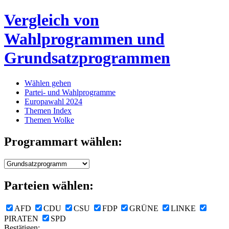
Vergleich von
Wahlprogrammen und
Grundsatzprogrammen
Wählen gehen
Partei- und Wahlprogramme
Europawahl 2024
Themen Index
Themen Wolke
Programmart wählen:
Parteien wählen:
AFD
CDU
CSU
FDP
GRÜNE
LINKE
PIRATEN
SPD
Bestätigen: