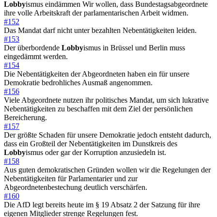
Lobby
ismus eindämmen Wir wollen, dass Bundestagsabgeordnete
ihre volle Arbeitskraft der parlamentarischen Arbeit widmen.
#152
Das Mandat darf nicht unter bezahlten Nebentätigkeiten leiden.
#153
Der überbordende
Lobby
ismus in Brüssel und Berlin muss
eingedämmt werden.
#154
Die Nebentätigkeiten der Abgeordneten haben ein für unsere
Demokratie bedrohliches Ausmaß angenommen.
#156
Viele Abgeordnete nutzen ihr politisches Mandat, um sich lukrative
Nebentätigkeiten zu beschaffen mit dem Ziel der persönlichen
Bereicherung.
#157
Der größte Schaden für unsere Demokratie jedoch entsteht dadurch,
dass ein Großteil der Nebentätigkeiten im Dunstkreis des
Lobby
ismus oder gar der Korruption anzusiedeln ist.
#158
Aus guten demokratischen Gründen wollen wir die Regelungen der
Nebentätigkeiten für Parlamentarier und zur
Abgeordnetenbestechung deutlich verschärfen.
#160
Die AfD legt bereits heute im § 19 Absatz 2 der Satzung für ihre
eigenen Mitglieder strenge Regelungen fest.