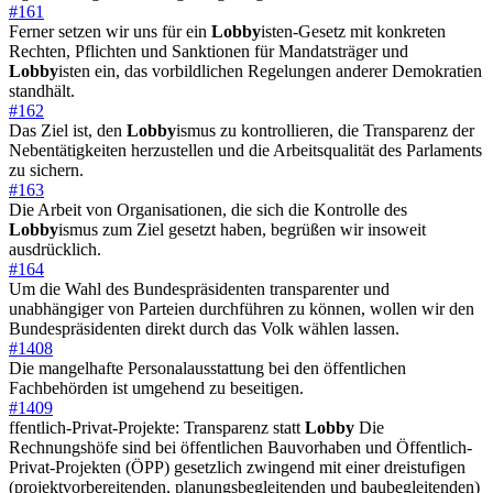
#161
Ferner setzen wir uns für ein
Lobby
isten-Gesetz mit konkreten
Rechten, Pflichten und Sanktionen für Mandatsträger und
Lobby
isten ein, das vorbildlichen Regelungen anderer Demokratien
standhält.
#162
Das Ziel ist, den
Lobby
ismus zu kontrollieren, die Transparenz der
Nebentätigkeiten herzustellen und die Arbeitsqualität des Parlaments
zu sichern.
#163
Die Arbeit von Organisationen, die sich die Kontrolle des
Lobby
ismus zum Ziel gesetzt haben, begrüßen wir insoweit
ausdrücklich.
#164
Um die Wahl des Bundespräsidenten transparenter und
unabhängiger von Parteien durchführen zu können, wollen wir den
Bundespräsidenten direkt durch das Volk wählen lassen.
#1408
Die mangelhafte Personalausstattung bei den öffentlichen
Fachbehörden ist umgehend zu beseitigen.
#1409
ffentlich-Privat-Projekte: Transparenz statt
Lobby
Die
Rechnungshöfe sind bei öffentlichen Bauvorhaben und Öffentlich-
Privat-Projekten (ÖPP) gesetzlich zwingend mit einer dreistufigen
(projektvorbereitenden, planungsbegleitenden und baubegleitenden)