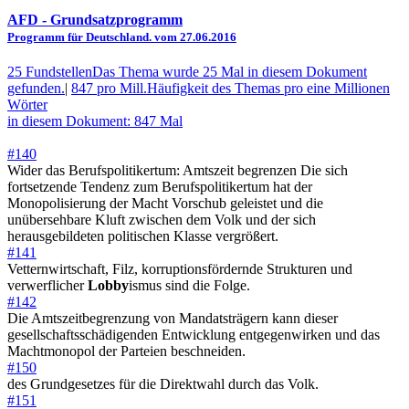
AFD
- Grundsatzprogramm
Programm für Deutschland. vom 27.06.2016
25 Fundstellen
Das Thema wurde 25 Mal in diesem Dokument
gefunden.
|
847 pro Mill.
Häufigkeit des Themas pro eine Millionen
Wörter
in diesem Dokument: 847 Mal
#140
Wider das Berufspolitikertum: Amtszeit begrenzen Die sich
fortsetzende Tendenz zum Berufspolitikertum hat der
Monopolisierung der Macht Vorschub geleistet und die
unübersehbare Kluft zwischen dem Volk und der sich
herausgebildeten politischen Klasse vergrößert.
#141
Vetternwirtschaft, Filz, korruptionsfördernde Strukturen und
verwerflicher
Lobby
ismus sind die Folge.
#142
Die Amtszeitbegrenzung von Mandatsträgern kann dieser
gesellschaftsschädigenden Entwicklung entgegenwirken und das
Machtmonopol der Parteien beschneiden.
#150
des Grundgesetzes für die Direktwahl durch das Volk.
#151