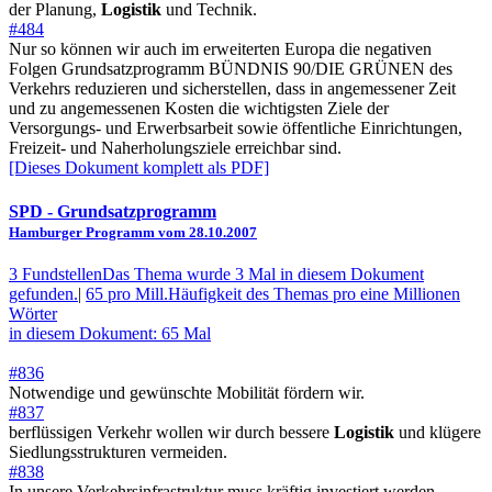
der Planung,
Logistik
und Technik.
#484
Nur so können wir auch im erweiterten Europa die negativen
Folgen Grundsatzprogramm BÜNDNIS 90/DIE GRÜNEN des
Verkehrs reduzieren und sicherstellen, dass in angemessener Zeit
und zu angemessenen Kosten die wichtigsten Ziele der
Versorgungs- und Erwerbsarbeit sowie öffentliche Einrichtungen,
Freizeit- und Naherholungsziele erreichbar sind.
[Dieses Dokument komplett als PDF]
SPD
- Grundsatzprogramm
Hamburger Programm vom 28.10.2007
3 Fundstellen
Das Thema wurde 3 Mal in diesem Dokument
gefunden.
|
65 pro Mill.
Häufigkeit des Themas pro eine Millionen
Wörter
in diesem Dokument: 65 Mal
#836
Notwendige und gewünschte Mobilität fördern wir.
#837
berflüssigen Verkehr wollen wir durch bessere
Logistik
und klügere
Siedlungsstrukturen vermeiden.
#838
In unsere Verkehrsinfrastruktur muss kräftig investiert werden.