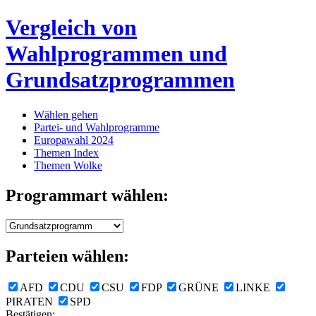
Vergleich von
Wahlprogrammen und
Grundsatzprogrammen
Wählen gehen
Partei- und Wahlprogramme
Europawahl 2024
Themen Index
Themen Wolke
Programmart wählen:
Parteien wählen:
AFD
CDU
CSU
FDP
GRÜNE
LINKE
PIRATEN
SPD
Bestätigen: