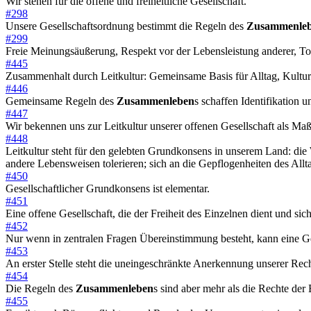
Wir stehen für die offene und freiheitliche Gesellschaft.
#298
Unsere Gesellschaftsordnung bestimmt die Regeln des
Zusammenle
#299
Freie Meinungsäußerung, Respekt vor der Lebensleistung anderer, Tol
#445
Zusammenhalt durch Leitkultur: Gemeinsame Basis für Alltag, Kultur
#446
Gemeinsame Regeln des
Zusammenleben
s schaffen Identifikation 
#447
Wir bekennen uns zur Leitkultur unserer offenen Gesellschaft als Ma
#448
Leitkultur steht für den gelebten Grundkonsens in unserem Land: die 
andere Lebensweisen tolerieren; sich an die Gepflogenheiten des Allta
#450
Gesellschaftlicher Grundkonsens ist elementar.
#451
Eine offene Gesellschaft, die der Freiheit des Einzelnen dient und si
#452
Nur wenn in zentralen Fragen Übereinstimmung besteht, kann eine Ge
#453
An erster Stelle steht die uneingeschränkte Anerkennung unserer Re
#454
Die Regeln des
Zusammenleben
s sind aber mehr als die Rechte der
#455