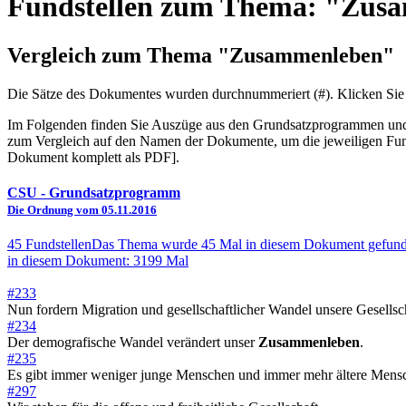
Fundstellen zum Thema: "Zus
Vergleich zum Thema "Zusammenleben"
Die Sätze des Dokum­entes wurden durch­nummeriert (#). Klicken Sie
Im Folgenden finden Sie Auszüge aus den Grundsatz­program­men und 
zum Vergleich auf den Namen der Dokumente, um die jeweiligen Fund
Dokument komplett als PDF].
CSU
- Grundsatzprogramm
Die Ordnung vom 05.11.2016
45 Fundstellen
Das Thema wurde 45 Mal in diesem Dokument gefund
in diesem Dokument: 3199 Mal
#233
Nun fordern Migration und gesellschaftlicher Wandel unsere Gesells
#234
Der demografische Wandel verändert unser
Zusammenleben
.
#235
Es gibt immer weniger junge Menschen und immer mehr ältere Mens
#297