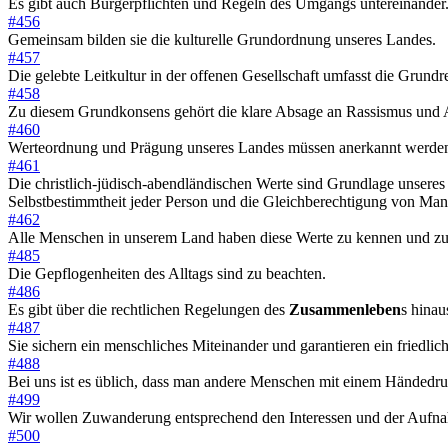
Es gibt auch Bürgerpflichten und Regeln des Umgangs untereinander
#456
Gemeinsam bilden sie die kulturelle Grundordnung unseres Landes.
#457
Die gelebte Leitkultur in der offenen Gesellschaft umfasst die Grund
#458
Zu diesem Grundkonsens gehört die klare Absage an Rassismus und A
#460
Werteordnung und Prägung unseres Landes müssen anerkannt werde
#461
Die christlich-jüdisch-abendländischen Werte sind Grundlage unsere
Selbstbestimmtheit jeder Person und die Gleichberechtigung von Man
#462
Alle Menschen in unserem Land haben diese Werte zu kennen und zu
#485
Die Gepflogenheiten des Alltags sind zu beachten.
#486
Es gibt über die rechtlichen Regelungen des
Zusammenleben
s hinau
#487
Sie sichern ein menschliches Miteinander und garantieren ein friedlic
#488
Bei uns ist es üblich, dass man andere Menschen mit einem Händedru
#499
Wir wollen Zuwanderung entsprechend den Interessen und der Aufna
#500