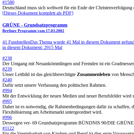
#1580
Deutschland muss sich weltweit für ein Ende der Christenverfolgung 
[Dieses Dokument komplett als PDF]
GRÜNE
- Grundsatzprogramm
Berliner Programm vom 17.03.2002
41 Fundstellen
Das Thema wurde 41 Mal in diesem Dokument gefund
in diesem Dokument: 2915 Mal
#238
Der Umgang mit Neuankömmlingen und Fremden ist ein Gradmesser fü
#239
Unser Leitbild ist das gleichberechtigte
Zusammenleben
von Menschen
#240
Dafür setzt unsere Verfassung den politischen Rahmen.
#994
Mit der Entwicklung der neuen Medien und neuer Berufsfelder wird si
#995
Daher ist es notwendig, die Rahmenbedingungen dafür zu schaffen, dass
Flexibilisierung am Arbeitsmarkt untergeordnet wird.
#996
Deswegen ver- 69 Grundsatzprogramm BÜNDNIS 90/DIE GRÜNEN bindet
#1122
Für die Vereinbarkeit von Kindern und Beruf ist dies erste Vora