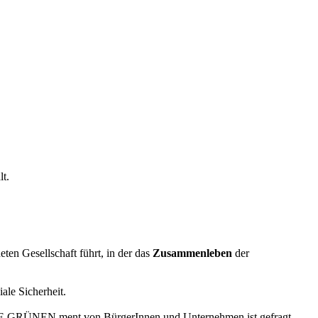
t.
ten Gesellschaft führt, in der das
Zusammenleben
der
le Sicherheit.
DIE GRÜNEN ment von BürgerInnen und Unternehmen ist gefragt,