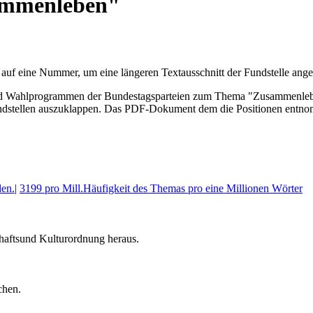
ammenleben"
 auf eine Nummer, um eine längeren Textausschnitt der Fundstelle an
Wahl­program­men der Bundes­tags­parteien zum Thema "Zusammenleben".
stellen aus­zu­klappen. Das PDF-Dokument dem die Posi­tionen entnom
en.
|
3199 pro Mill.
Häufigkeit des Themas pro eine Millionen Wörter
chaftsund Kulturordnung heraus.
chen.