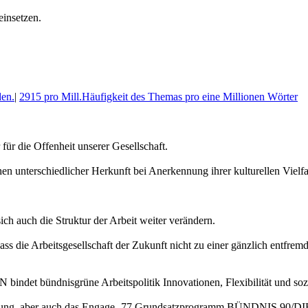
einsetzen.
en.
|
2915 pro Mill.
Häufigkeit des Themas pro eine Millionen Wörter
r die Offenheit unserer Gesellschaft.
 unterschiedlicher Herkunft bei Anerkennung ihrer kulturellen Vielfal
ch auch die Struktur der Arbeit weiter verändern.
 die Arbeitsgesellschaft der Zukunft nicht zu einer gänzlich entfremde
 bündnisgrüne Arbeitspolitik Innovationen, Flexibilität und sozia
ussetzung, aber auch das Engage- 77 Grundsatzprogramm BÜNDNIS 90/