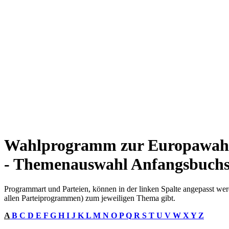
Wahlprogramm zur Europawahl
- Themenauswahl Anfangsbuchs
Programmart und Parteien, können in der linken Spalte angepasst werd
allen Parteiprogrammen) zum jeweiligen Thema gibt.
A
B
C
D
E
F
G
H
I
J
K
L
M
N
O
P
Q
R
S
T
U
V
W
X
Y
Z