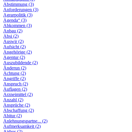
Abstimmung (3)
Anforderungen (3)
Agrarpolitik (3)
Agenda“ (3)
Abkommen (3)
Anbau (2)
Absi (2)
Auswir (2)
Aufsicht (2)
Angehörige (2)
Agentur (2)
Auszubildende (2)
Änderun (2)
Achtung (2)
Angriffe (2)
Anspruch (2)
Auflagen (2)
Arzneimittel (2)
Anzahl (2)
Ansprüche (2)
Abschaffung (2)
Abitur (2)
Anlehnungspartne... (2)
Aufmerksamkeit (2)
Airbus (2)